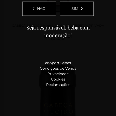
NÃO
SIM
CABEÇA DE TOIRO VINHO LICOROSO RESERVA PRIVADA
Seja responsável, beba com
moderação!
Licoroso
enoport wines
Condições de Venda
Privacidade
Cookies
Reclamações