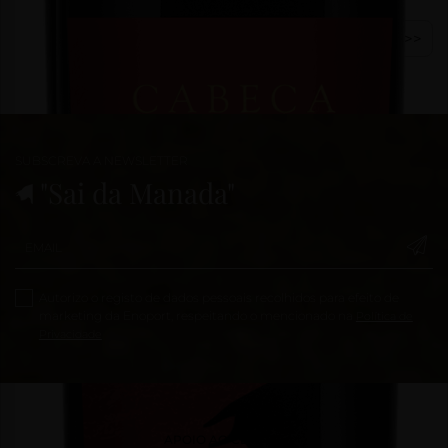
1
>
>>
SUBSCREVA A NEWSLETTER
"Sai da Manada"
Autorizo o registo de dados pessoais recolhidos para efeito de
marketing da Enoport, respeitando o mencionado na
Política de
Privacidade
APOIO AO CLIENTE