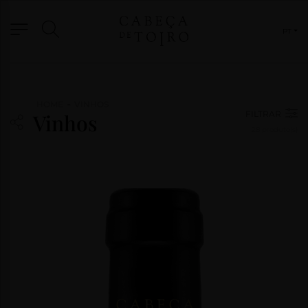
PT
VINHOS
-
HOME
VINHOS
FILTRAR
Vinhos
ED. COMEMORATIVA 25 ANOS
28
produto(s)
GRANDE RESERVA
FORTICADOS E DESTILADOS
EDIÇÃO ESPECIAL
GAMA TERROIR
RESERVA
OUTROS FORMATOS
ORIGEM
MARCA
BLOG