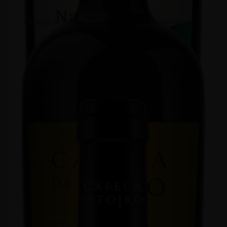
CABEÇA DE TOIRO RESERVA TINTO TERROIR CABERNET-
SAUVIGNON
Tinto