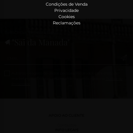
Condições de Venda
Privacidade
Cookies
Reclamações
SUBSCREVA A NEWSLETTER
"Sai da Manada"
Autorizo o registo de dados pessoais recolhidos para efeito de
marketing da Enoport, respeitando o mencionado na
Política de
Privacidade
APOIO AO CLIENTE
Contactos
INFO LEGAIS