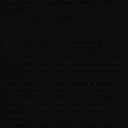
CONTACTOS
A HISTÓRIA DO PRIMEIRO VINHO CABEÇA
PASSATEMPOS
DE TOIRO
Um Legado de Sabor e Qualidade
PASSATEMPO
“SAI DA
MANADA”
2025
No ano de 1996, um marco notável na história da
vinicultura portuguesa ocorreu com o lançamento do
primeiro vinho Cabeça de Toiro Reserva *VQPRD Santarém.
Este momento representou o início de uma jornada que
iria encantar paladares e celebrar a rica tradição vitivinícola
da região.
O vinho Cabeça de Toiro Reserva, pioneiro na sua categoria,
nasceu de um processo meticuloso e cuidadosamente
planeado. Desde 1991, quando as primeiras uvas foram
colhidas, até o lançamento do vinho em 1996, cada etapa
do processo de produção foi conduzida com dedicação e
expertise.
O processo de criação deste vinho notável envolveu dois