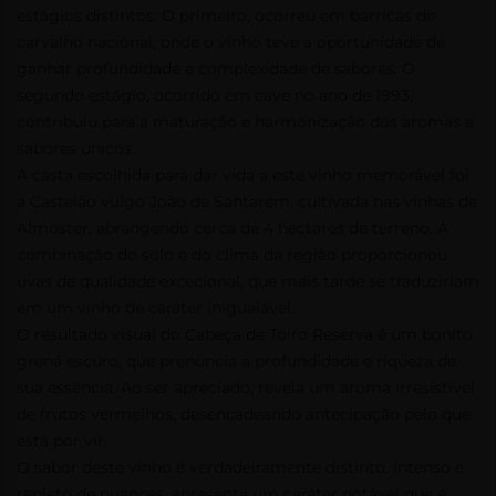
estágios distintos. O primeiro, ocorreu em barricas de
carvalho nacional, onde o vinho teve a oportunidade de
ganhar profundidade e complexidade de sabores. O
segundo estágio, ocorrido em cave no ano de 1993,
contribuiu para a maturação e harmonização dos aromas e
sabores únicos.
A casta escolhida para dar vida a este vinho memorável foi
a Castelão vulgo João de Santarém, cultivada nas vinhas de
Almoster, abrangendo cerca de 4 hectares de terreno. A
combinação do solo e do clima da região proporcionou
uvas de qualidade excecional, que mais tarde se traduziriam
em um vinho de caráter inigualável.
O resultado visual do Cabeça de Toiro Reserva é um bonito
grená escuro, que prenuncia a profundidade e riqueza de
sua essência. Ao ser apreciado, revela um aroma irresistível
de frutos vermelhos, desencadeando antecipação pelo que
está por vir.
O sabor deste vinho é verdadeiramente distinto. Intenso e
repleto de nuances, apresenta um caráter notável que é