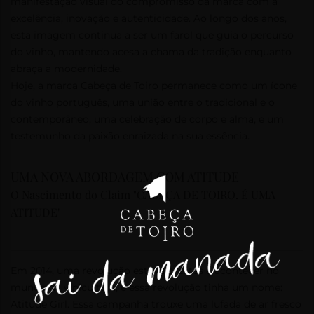
manifestação visual do compromisso da marca com a
excelência, inovação e autenticidade. Ao longo dos anos,
esta imagem continua a ser um farol que guia o percurso
do vinho, mantendo acesa a chama da tradição enquanto
abraça a modernidade.
Hoje, a marca Cabeça de Toiro permanece como um ícone
do vinho português, uma união entre o tradicional e o
contemporâneo, uma celebração de corpo e alma, e um
testemunho da paixão enraizada na sua essência.
UMA NOVA ABORDAGEM COM ATITUDE
O Nascimento do Claim "CABEÇA DE TOIRO. É UMA
ATITUDE"
Em 2014, uma revolução estava prestes a acontecer no
mundo da vinicultura, e essa revolução tinha um nome:
Atitude Girl. Essa campanha trouxe uma lufada de ar fresco