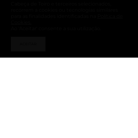
Cabeça de Toiro e terceiros selecionados,
recorrem a cookies ou tecnologias similares
para as finalidades identificadas na
Política de
Cookies.
APOIO AO CLIENTE
Ao 'Aceitar' consente a sua utilização.
Contactos
INFO LEGAIS
ACEITAR
Política de Privacidade
Política de Cookies
Reclamações Online
SIGA-NOS
TOPO