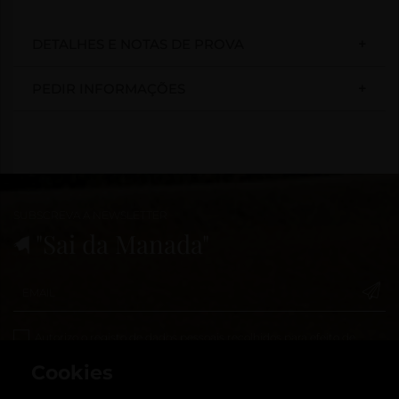
DETALHES E NOTAS DE PROVA
PEDIR INFORMAÇÕES
SUBSCREVA A NEWSLETTER
"Sai da Manada"
Autorizo o registo de dados pessoais recolhidos para efeito de
marketing da Enoport, respeitando o mencionado na
Política de
Cookies
Privacidade