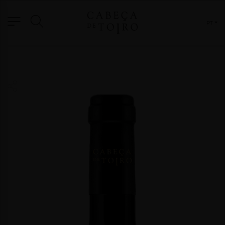
PT
VINHOS
ED. COMEMORATIVA 25 ANOS
GRANDE RESERVA
FORTICADOS E DESTILADOS
EDIÇÃO ESPECIAL
GAMA TERROIR
RESERVA
OUTROS FORMATOS
ORIGEM
MARCA
BLOG